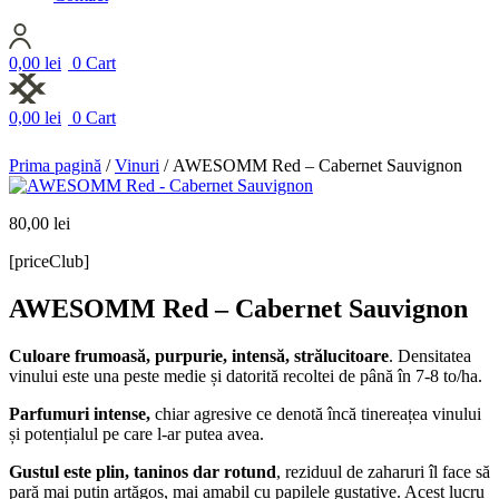
0,00
lei
0
Cart
0,00
lei
0
Cart
Prima pagină
/
Vinuri
/ AWESOMM Red – Cabernet Sauvignon
80,00
lei
[priceClub]
AWESOMM Red – Cabernet Sauvignon
Culoare frumoasă, purpurie, intensă, strălucitoare
. Densitatea
vinului este una peste medie și datorită recoltei de până în 7-8 to/ha.
Parfumuri intense,
chiar agresive ce denotă încă tinereațea vinului
și potențialul pe care l-ar putea avea.
Gustul este plin, taninos dar rotund
, reziduul de zaharuri îl face să
pară mai puțin arțăgos, mai amabil cu papilele gustative. Acest lucru