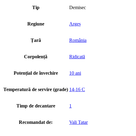
Tip
Demisec
Regiune
Argeș
Țară
România
Corpolență
Ridicată
Potențial de învechire
10 ani
Temperatură de servire (grade)
14-16 C
Timp de decantare
1
Recomandat de:
Vali Tatar