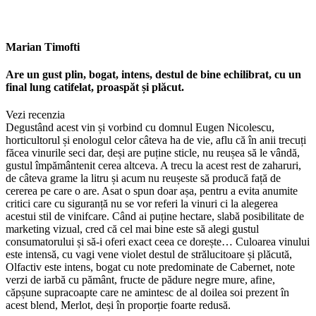
Marian Timofti
Are un gust plin, bogat, intens, destul de bine echilibrat, cu un
final lung catifelat, proaspăt și plăcut.
Vezi recenzia
Degustând acest vin și vorbind cu domnul Eugen Nicolescu,
horticultorul și enologul celor câteva ha de vie, aflu că în anii trecuți
făcea vinurile seci dar, deși are puține sticle, nu reușea să le vândă,
gustul împământenit cerea altceva. A trecu la acest rest de zaharuri,
de câteva grame la litru și acum nu reușeste să producă față de
cererea pe care o are. Asat o spun doar așa, pentru a evita anumite
critici care cu siguranță nu se vor referi la vinuri ci la alegerea
acestui stil de vinifcare. Când ai puține hectare, slabă posibilitate de
marketing vizual, cred că cel mai bine este să alegi gustul
consumatorului și să-i oferi exact ceea ce dorește… Culoarea vinului
este intensă, cu vagi vene violet destul de strălucitoare și plăcută,
Olfactiv este intens, bogat cu note predominate de Cabernet, note
verzi de iarbă cu pământ, fructe de pădure negre mure, afine,
căpșune supracoapte care ne amintesc de al doilea soi prezent în
acest blend, Merlot, deși în proporție foarte redusă.