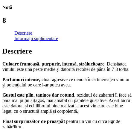
Notă
8
Descriere
Informații suplimentare
Descriere
Culoare frumoasă, purpurie, intensă, strălucitoare
. Densitatea
vinului este una peste medie și datorită recoltei de până în 7-8 to/ha.
Parfumuri intense,
chiar agresive ce denotă încă tinereațea vinului
și potențialul pe care l-ar putea avea.
Gustul este plin, taninos dar rotund
, reziduul de zaharuri îl face să
pară mai puțin arțăgos, mai amabil cu papilele gustative. Acest lucru
este datorat și echilibrului bine realizat la acest vin care este bine
legat, cu o structură amplă și corpolentă.
Final surprinzător de proaspăt
pentru un vin cu circa 8gr de
zahăr/litru.