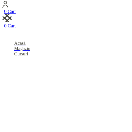
0
Cart
0
Cart
Acasă
Magazin
Cursuri